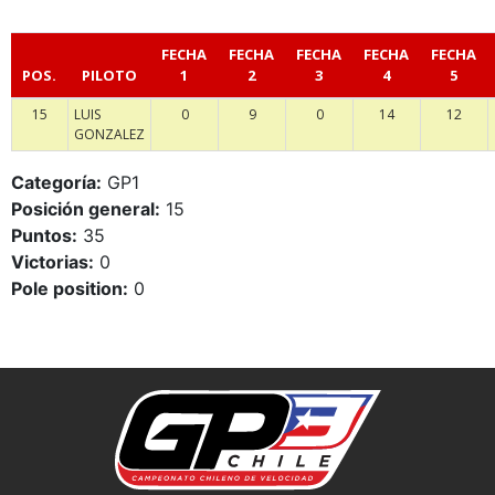
FECHA
FECHA
FECHA
FECHA
FECHA
POS.
PILOTO
1
2
3
4
5
15
LUIS
0
9
0
14
12
GONZALEZ
Categoría:
GP1
Posición general:
15
Puntos:
35
Victorias:
0
Pole position:
0