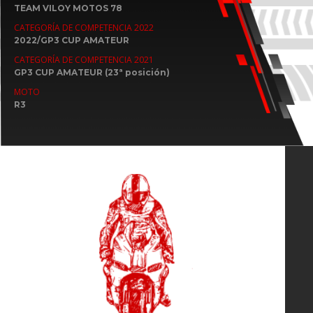
TEAM VILOY MOTOS 78
CATEGORÍA DE COMPETENCIA 2022
2022/GP3 CUP AMATEUR
CATEGORÍA DE COMPETENCIA 2021
GP3 CUP AMATEUR (23ª posición)
MOTO
R3