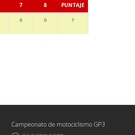
7
8
PUNTAJE
0
0
7
Campeonato de motociclismo GP3