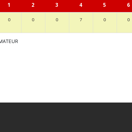
1
2
3
4
5
6
0
0
0
7
0
0
MATEUR