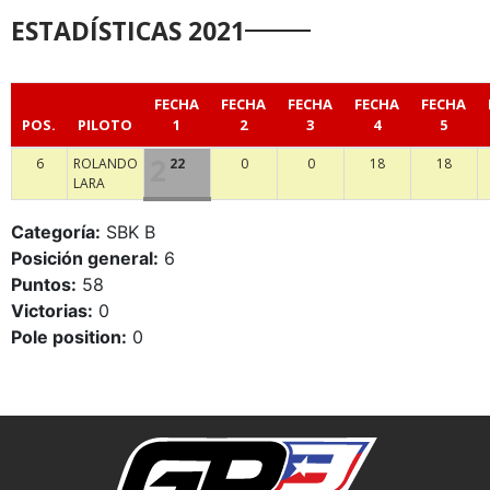
ESTADÍSTICAS 2021
FECHA
FECHA
FECHA
FECHA
FECHA
POS.
PILOTO
1
2
3
4
5
6
ROLANDO
22
0
0
18
18
LARA
Categoría:
SBK B
Posición general:
6
Puntos:
58
Victorias:
0
Pole position:
0