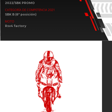
2022/SBK PROMO
CATEGORÍA DE COMPETENCIA 2021
SBK B (6ª posición)
MOTO
Rsv4 factory