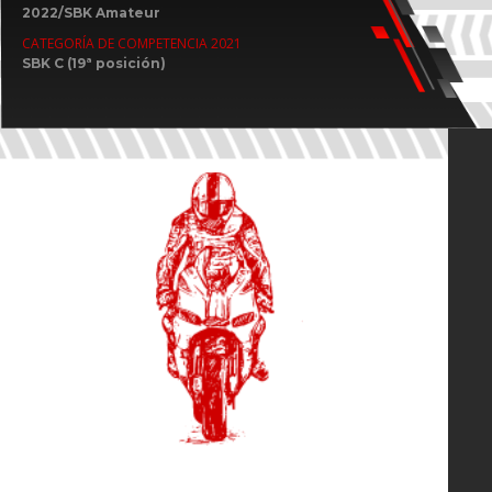
2022/SBK Amateur
CATEGORÍA DE COMPETENCIA 2021
SBK C (19ª posición)