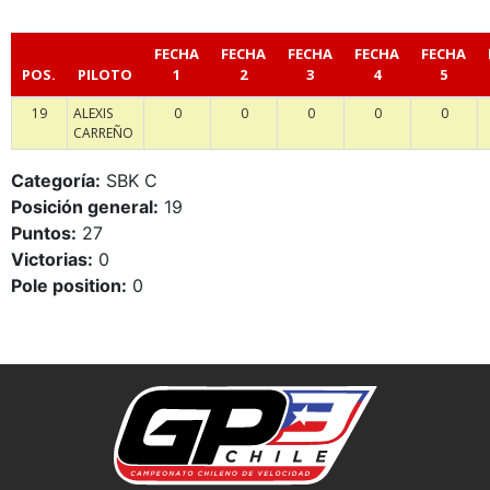
FECHA
FECHA
FECHA
FECHA
FECHA
POS.
PILOTO
1
2
3
4
5
19
ALEXIS
0
0
0
0
0
CARREÑO
Categoría:
SBK C
Posición general:
19
Puntos:
27
Victorias:
0
Pole position:
0