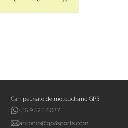
Campeonato de motociclismo GP3
+56 9 5211 6037
antonio@gp3sports.com