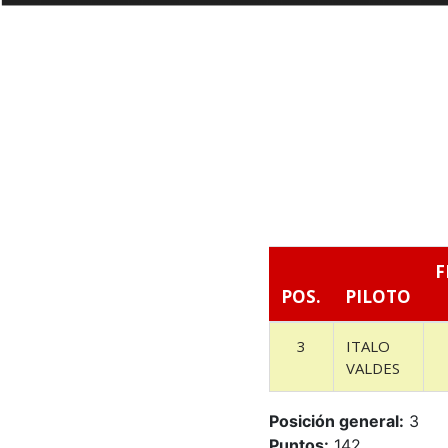
F
POS.
PILOTO
3
ITALO
VALDES
Posición general:
3
Puntos:
142