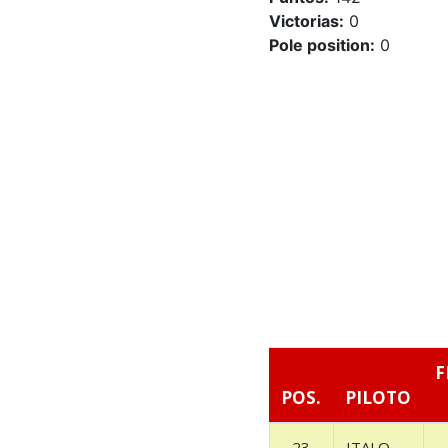
Victorias:
0
Pole position:
0
F
POS.
PILOTO
23
ITALO