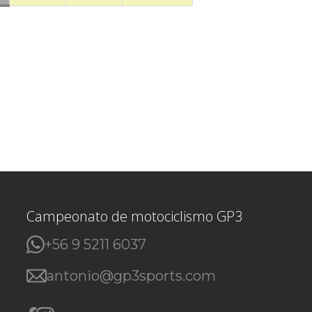
Campeonato de motociclismo GP3
+56 9 5211 6037
antonio@gp3sports.com