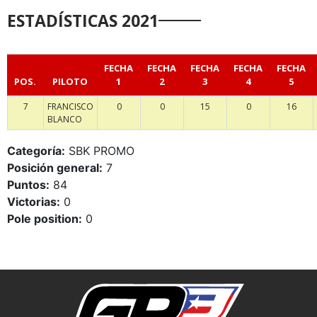
ESTADÍSTICAS 2021
FECHA
FECHA
FECHA
FECHA
FECHA
POS.
PILOTO
1
2
3
4
5
7
FRANCISCO
0
0
15
0
16
BLANCO
Categoría:
SBK PROMO
Posición general:
7
Puntos:
84
Victorias:
0
Pole position:
0